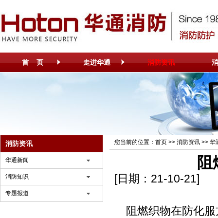
首 页
走进华通
消防资讯
您当前的位置：
首页
>>
消防资讯
>>
华
消防资讯
阻
华通新闻
[日期：21-10-21]
消防知识
专题报道
阻燃织物在
防化服