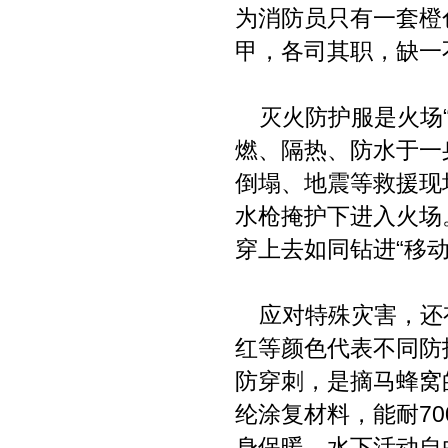
为消防员只有一套橙
甲，各司其职，缺一
灭火防护服是火场“
燃、隔热、防水于一
倒塌、地震等救援现
水枪掩护下进入火场
穿上去如同钻进“移动
应对特殊灾害，还
红等颜色代表不同防
防穿刺，是摘马蜂窝
纶涂复材料，能耐70
身保暖，水下活动自