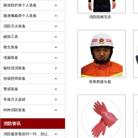
躯体防护类个人装备
随身佩戴类个人装备
消防阻燃毛衣
消防灭火装备
破拆工具
救生装备
堵漏装备
输转洗消装备
排烟照明装备
抢救救援头盔
警戒装备
常规灭火器材
特种消防装备
消防资讯
消防服穿着前抖一抖，别让..