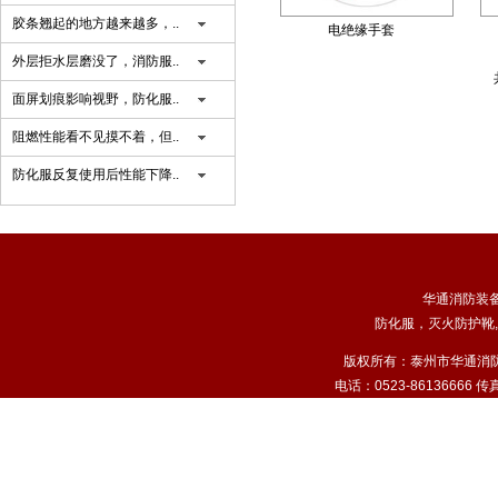
胶条翘起的地方越来越多，..
电绝缘手套
外层拒水层磨没了，消防服..
面屏划痕影响视野，防化服..
阻燃性能看不见摸不着，但..
防化服反复使用后性能下降..
华通消防装
防化服
，
灭火防护靴
,
版权所有：泰州市华通消
电话：0523-86136666