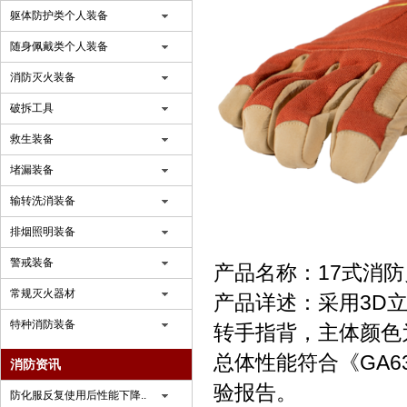
躯体防护类个人装备
随身佩戴类个人装备
消防灭火装备
破拆工具
救生装备
堵漏装备
输转洗消装备
排烟照明装备
警戒装备
产品名称：17式消
常规灭火器材
产品详述：采用3D
特种消防装备
转手指背，主体颜色
总体性能符合《GA6
消防资讯
验报告。
防化服反复使用后性能下降..