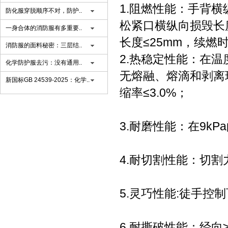
1.阻燃性能：手背横
防化服穿脱顺序不对，防护..
松紧口横纵向损毁长度
一身合体的消防服有多重要..
长度≤25mm，续燃
消防服的面料秘密：三层结..
2.热稳定性能：在温
化学防护服去污：没有通用..
无熔融、熔滴和剥离
新国标GB 24539-2025：化学..
缩率≤3.0%；
3.耐磨性能：在9k
4.耐切割性能：切割力
5.灵巧性能:徒手控制
6.耐撕破性能：经向≥