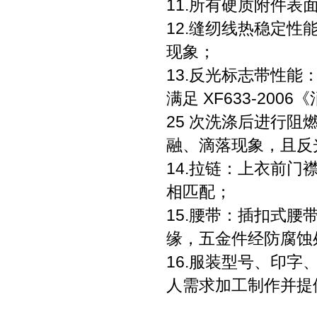
11.所有硬质附件
12.缝纫线热稳定性
现象；
13.反光标志带性
满足 XF633-2
25 次洗涤后进行阻
融、滴落现象，且反
14.拉链：上衣前门
相匹配；
15.腰带：插扣式
缘，五金件经防腐蚀
16.服装型号、印
人需求加工制作并提供