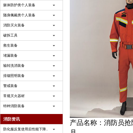
躯体防护类个人装备
随身佩戴类个人装备
消防灭火装备
破拆工具
救生装备
堵漏装备
输转洗消装备
排烟照明装备
警戒装备
常规灭火器材
特种消防装备
消防资讯
产品名称：消防员抢险
防化服反复使用后性能下降..
月