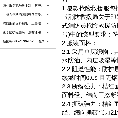
防化服穿脱顺序不对，防护..
1.夏款抢险救援服
一身合体的消防服有多重要..
《消防救援局关于印发
消防服的面料秘密：三层结..
式消防员抢险救援防护
化学防护服去污：没有通用..
号)中的统型要求；符
新国标GB 24539-2025：化学..
2.服装面料：
2.1 采用单层织
水防油、内层吸湿等性
2.2 阻燃性能：
续燃时间0.0s 且
2.3 断裂强力：桔红
面料经、纬向干态断裂强
2.4 撕破强力：桔红
经、纬向撕破强力219.