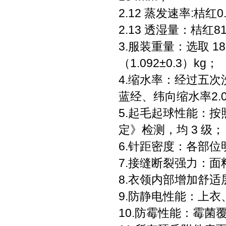
2.12 蒸发速率:桔红0.
2.13 透湿量：桔红810
3.服装重量：选取 1
（1.092±0.3）kg；
4.缩水率：经过五次
蓝经、纬向缩水率2.0
5.起毛起球性能：按照 
定》检测，均 3 级；
6.针距密度：各部位明
7.接缝断裂强力：面料
8.衣领内部增加舒适
9.防静电性能：上衣
10.防霉性能：霉菌覆