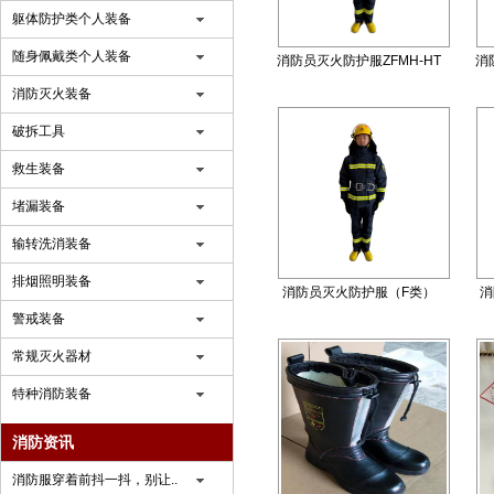
躯体防护类个人装备
随身佩戴类个人装备
消防员灭火防护服ZFMH-HT
消
O(DRD)
消防灭火装备
破拆工具
救生装备
堵漏装备
输转洗消装备
排烟照明装备
消防员灭火防护服（F类）
消
ZFMH-HT F（DRD）
警戒装备
常规灭火器材
特种消防装备
消防资讯
消防服穿着前抖一抖，别让..