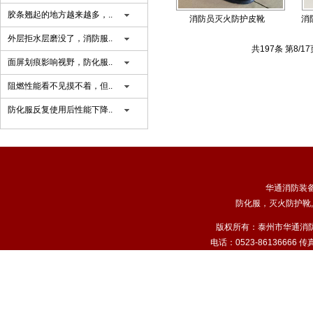
胶条翘起的地方越来越多，..
消防员灭火防护皮靴
消
（RPX-25A）
外层拒水层磨没了，消防服..
共197条 第8/1
面屏划痕影响视野，防化服..
阻燃性能看不见摸不着，但..
防化服反复使用后性能下降..
华通消防装
防化服
，
灭火防护靴
,
版权所有：泰州市华通消
电话：0523-86136666